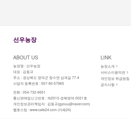
선우농장
ABOUT US
LINK
농장명 :
선우농장
농장소개
대표 :
김동규
서비스이용약관
주소 :
경상북도 영덕군 창수면 삼계길 77-4
개인정보 취급방침
사업자 등록번호 :
507-90-57965
공지사항
전화 :
054-732-6651
통신판매업신고번호 :
제2013-경북영덕-0021호
개인정보관리책임자 :
김동규(gyouu@naver.com)
웹호스팅 :
www.cafe24.com (카페24)