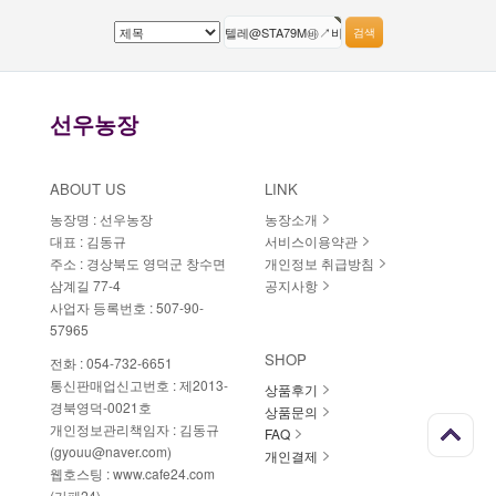
선우농장
ABOUT US
LINK
농장명 :
선우농장
농장소개
대표 :
김동규
서비스이용약관
주소 :
경상북도 영덕군 창수면
개인정보 취급방침
삼계길 77-4
공지사항
사업자 등록번호 :
507-90-
57965
SHOP
전화 :
054-732-6651
통신판매업신고번호 :
제2013-
상품후기
경북영덕-0021호
상품문의
개인정보관리책임자 :
김동규
FAQ
(gyouu@naver.com)
개인결제
웹호스팅 :
www.cafe24.com
(카페24)