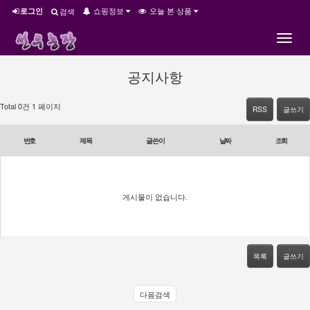
쇼핑정보
오늘 본 상품
로그인
검색
Toggle
navigat
공지사항
Total 0건
1 페이지
RSS
글쓰기
번호
제목
글쓴이
날짜
조회
게시물이 없습니다.
목록
글쓰기
다음검색